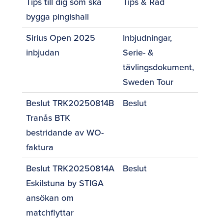
Tips till dig som ska
Tips & Råd
bygga pingishall
Sirius Open 2025
Inbjudningar
,
inbjudan
Serie- &
tävlingsdokument
,
Sweden Tour
Beslut TRK20250814B
Beslut
Tranås BTK
bestridande av WO-
faktura
Beslut TRK20250814A
Beslut
Eskilstuna by STIGA
ansökan om
matchflyttar