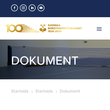
DOKUMENT
Startsida
Startsida
Dokument
5
5