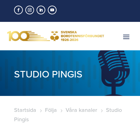
STUDIO PINGIS
Startsida
Följa
Våra kanaler
Studio
5
5
5
Pingis