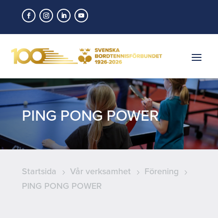
PING PONG POWER
Startsida
Vår verksamhet
Förening
5
5
5
PING PONG POWER