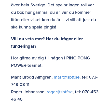
över hela Sverige. Det spelar ingen roll var
du bor, hur gammal du är, var du kommer
ifrån eller vilket kön du är – vi vill att just du
ska kunna spela pingis!
Vill du veta mer? Har du frågor eller
funderingar?
Hör gärna av dig till någon i PING PONG
POWER-teamet:
Marit Brodd Almgren,
marit@sbtf.se
, tel: 073-
749 08 11
Roger Johansson,
roger@sbtf.se
, tel: 070-453
46 40