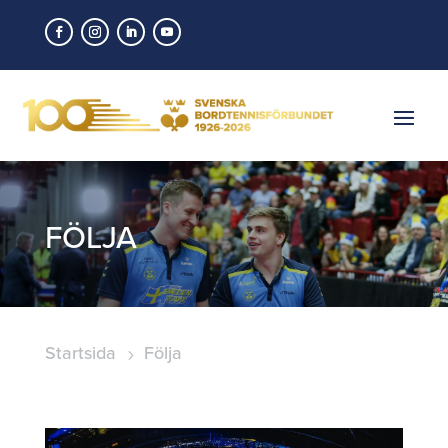
FÖLJA
Startsida
Följa
5