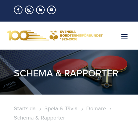
SCHEMA & RAPPORTER
Startsida
Spela & Tävla
Domare
5
5
5
Schema & Rapporter