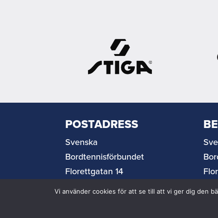
POSTADRESS
B
Svenska
Sve
Bordtennisförbundet
Bor
Florettgatan 14
Flo
254 67 Helsingborg
254
Vi använder cookies för att se till att vi ger dig de