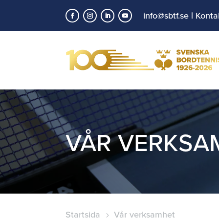
info@sbtf.se
|
Konta
VÅR VERKSA
Startsida
Vår verksamhet
5