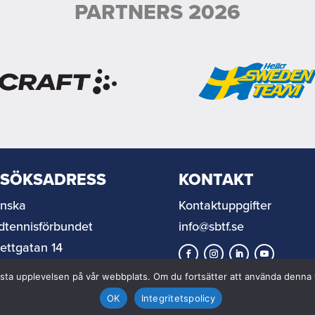
PARTNERS 2026
ESÖKSADRESS
KONTAKT
nska
Kontaktuppgifter
dtennisförbundet
info@sbtf.se
rettgatan 14
 67 Helsingborg
n bästa upplevelsen på vår webbplats. Om du fortsätter att använda denn
OK
Integritetspolicy
© 2026 Svenska Bordtennisförbundet |
In partnership with
Distance