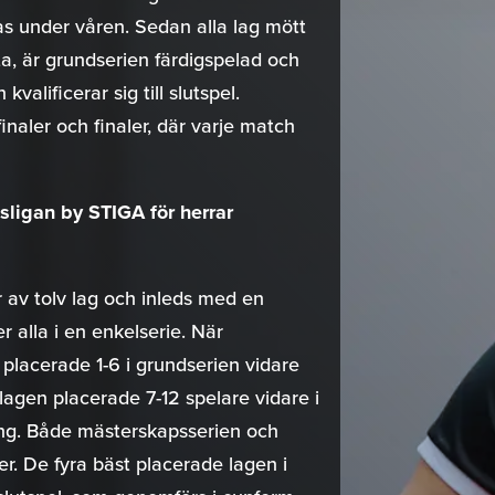
as under våren. Sedan alla lag mött
, är grundserien färdigspelad och
valificerar sig till slutspel.
inaler och finaler, där varje match
ligan by STIGA för herrar
 av tolv lag och inleds med en
 alla i en enkelserie. När
 placerade 1-6 i grundserien vidare
 lagen placerade 7-12 spelare vidare i
ning. Både mästerskapsserien och
r. De fyra bäst placerade lagen i