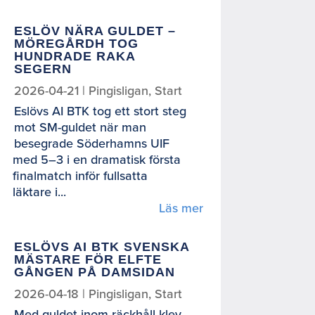
ESLÖV NÄRA GULDET –
MÖREGÅRDH TOG
HUNDRADE RAKA
SEGERN
2026-04-21
|
Pingisligan
,
Start
Eslövs AI BTK tog ett stort steg
mot SM-guldet när man
besegrade Söderhamns UIF
med 5–3 i en dramatisk första
finalmatch inför fullsatta
läktare i...
Läs mer
ESLÖVS AI BTK SVENSKA
MÄSTARE FÖR ELFTE
GÅNGEN PÅ DAMSIDAN
2026-04-18
|
Pingisligan
,
Start
Med guldet inom räckhåll klev