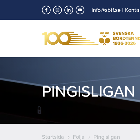
info@sbtf.se
|
Konta
PINGISLIGAN
Startsida
Följa
Pingisligan
5
5