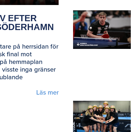
V EFTER
 SÖDERHAMN
are på herrsidan för
sk final mot
t på hemmaplan
 visste inga gränser
jublande
Läs mer