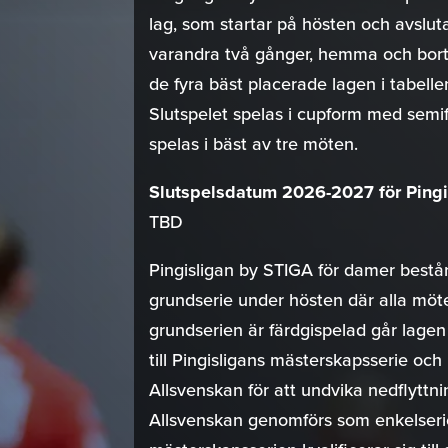
lag, som startar på hösten och avslut
varandra två gånger, hemma och borta
de fyra bäst placerade lagen i tabellen k
Slutspelet spelas i cupform med semif
spelas i bäst av tre möten.
Slutspelsdatum 2026-2027 för Pingis
TBD
Pingisligan by STIGA för damer består
grundserie under hösten där alla möter
grundserien är färdgispelad går lagen
till Pingisligans mästerskapsserie och
Allsvenskan för att undvika nedflytt
Allsvenskan genomförs som enkelserie