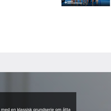
s med en klassisk grundserie om åtta