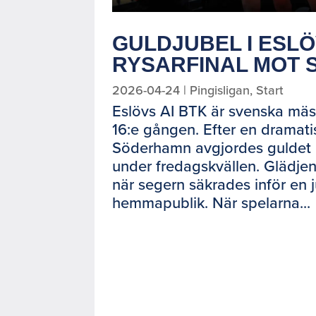
GULDJUBEL I ESLÖ
RYSARFINAL MOT
2026-04-24
|
Pingisligan
,
Start
Eslövs AI BTK är svenska mäst
16:e gången. Efter en dramati
Söderhamn avgjordes gulde
under fredagskvällen. Glädjen
när segern säkrades inför en 
hemmapublik. När spelarna...