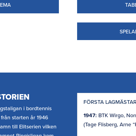
HEMA
TAB
SPELA
STORIEN
FÖRSTA LAGMÄSTA
gstaligan i bordtennis
1947:
BTK Wirgo, Nor
från starten år 1946
(Tage Flisberg, Arne 
n till Elitserien vilken
namnet Pingisligan kom