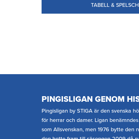
TABELL & SPELSC
PINGISLIGAN GENOM HI
Pingisligan by STIGA är den svenska hö
för herrar och damer. Ligan benämndes 
som Allsvenskan, men 1976 bytte den nam
den hette fram till säsongen 2009 då 