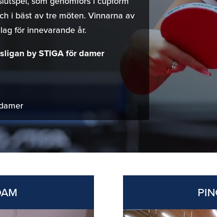
l slutspel, som genomförs i cupform
tch i bäst av tre möten. Vinnarna av
 lag för innevarande år.
sligan by STIGA för damer
, damer
DAM
PIN