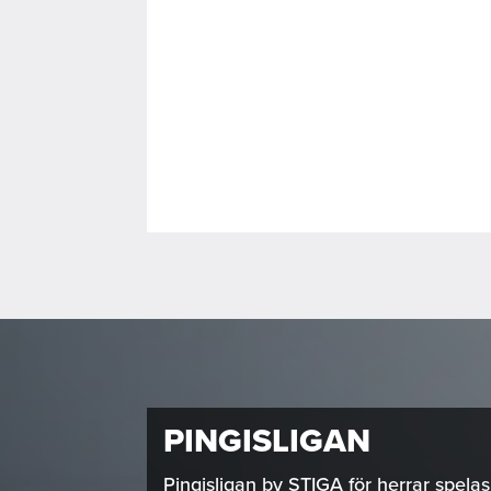
PINGISLIGAN
Pingisligan by STIGA för herrar spela