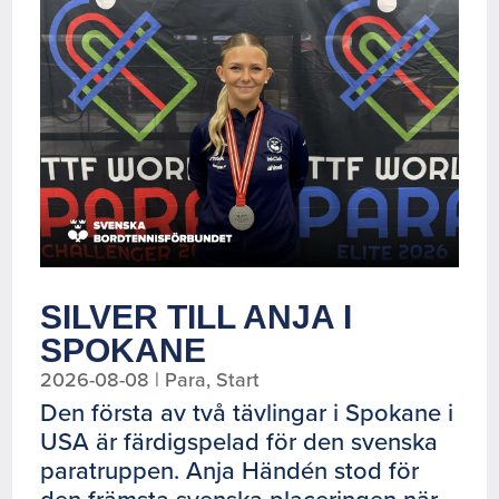
SILVER TILL ANJA I
SPOKANE
2026-08-08
|
Para
,
Start
Den första av två tävlingar i Spokane i
USA är färdigspelad för den svenska
paratruppen. Anja Händén stod för
den främsta svenska placeringen när