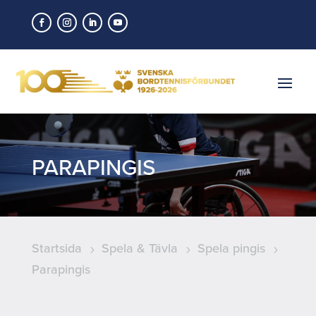
PARAPINGIS
Startsida
Spela & Tävla
Spela pingis
5
5
5
Parapingis