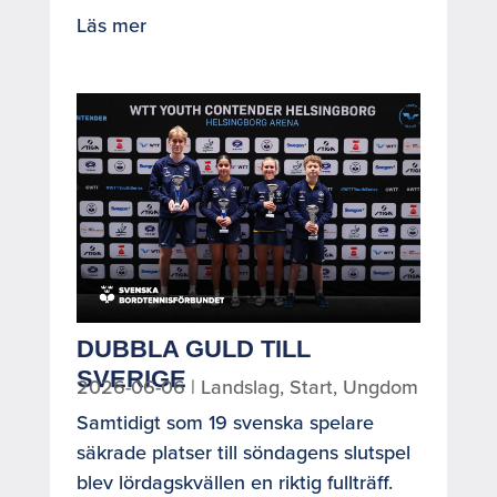
Läs mer
DUBBLA GULD TILL
SVERIGE
2026-06-06
|
Landslag
,
Start
,
Ungdom
Samtidigt som 19 svenska spelare
säkrade platser till söndagens slutspel
blev lördagskvällen en riktig fullträff.