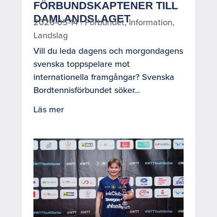
FÖRBUNDSKAPTENER TILL
DAMLANDSLAGET
2026-05-14
|
Förbundet
,
Information
,
Landslag
Vill du leda dagens och morgondagens
svenska toppspelare mot
internationella framgångar? Svenska
Bordtennisförbundet söker...
Läs mer