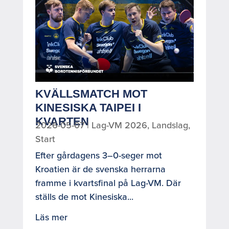
KVÄLLSMATCH MOT
KINESISKA TAIPEI I
KVARTEN
2026-05-07
|
Lag-VM 2026
,
Landslag
,
Start
Efter gårdagens 3–0-seger mot
Kroatien är de svenska herrarna
framme i kvartsfinal på Lag-VM. Där
ställs de mot Kinesiska...
Läs mer