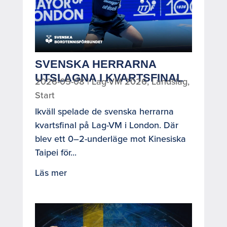
SVENSKA HERRARNA
UTSLAGNA I KVARTSFINAL
2026-05-08
|
Lag-VM 2026
,
Landslag
,
Start
Ikväll spelade de svenska herrarna
kvartsfinal på Lag-VM i London. Där
blev ett 0–2-underläge mot Kinesiska
Taipei för...
Läs mer