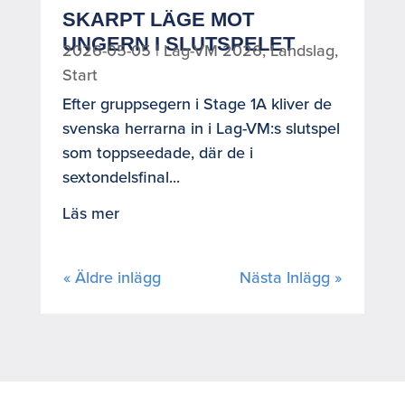
SKARPT LÄGE MOT
UNGERN I SLUTSPELET
2026-05-05
|
Lag-VM 2026
,
Landslag
,
Start
Efter gruppsegern i Stage 1A kliver de
svenska herrarna in i Lag-VM:s slutspel
som toppseedade, där de i
sextondelsfinal...
Läs mer
« Äldre inlägg
Nästa Inlägg »