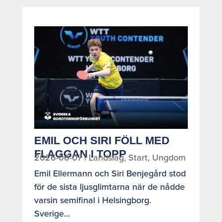
EMIL OCH SIRI FÖLL MED
FLAGGAN I TOPP
2026-06-07
|
Landslag
,
Start
,
Ungdom
Emil Ellermann och Siri Benjegård stod
för de sista ljusglimtarna när de nådde
varsin semifinal i Helsingborg.
Sverige...