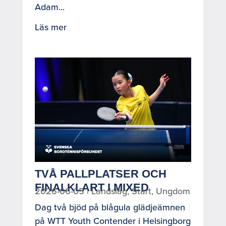
Adam...
Läs mer
TVÅ PALLPLATSER OCH
FINALKLART I MIXED
2026-06-05
|
Landslag
,
Start
,
Ungdom
Dag två bjöd på blågula glädjeämnen
på WTT Youth Contender i Helsingborg