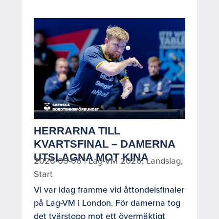
HERRARNA TILL
KVARTSFINAL – DAMERNA
UTSLAGNA MOT KINA
2026-05-06
|
Lag-VM 2026
,
Landslag
,
Start
Vi var idag framme vid åttondelsfinaler
på Lag-VM i London. För damerna tog
det tvärstopp mot ett övermäktigt