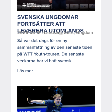
SVENSKA UNGDOMAR
FORTSÄTTER ATT
LEVERERA UTOMLANDS
2026-05-12
|
Landslag
,
Start
,
Ungdom
Så var det dags för en ny
sammanfattning av den senaste tiden
på WTT Youth-touren. De senaste
veckorna har vi haft svensk...
Läs mer