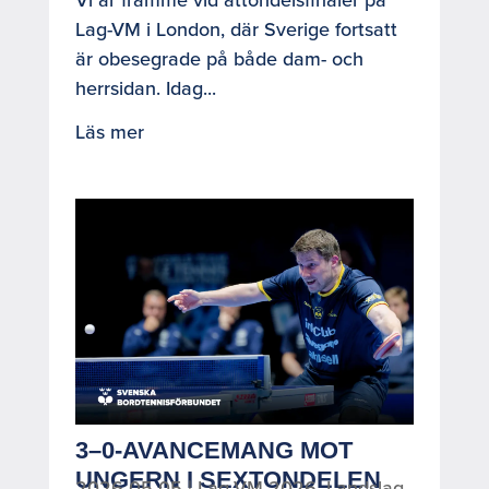
Lag-VM i London, där Sverige fortsatt
är obesegrade på både dam- och
herrsidan. Idag...
Läs mer
3–0-AVANCEMANG MOT
UNGERN I SEXTONDELEN
2026-05-05
|
Lag-VM 2026
,
Landslag
,