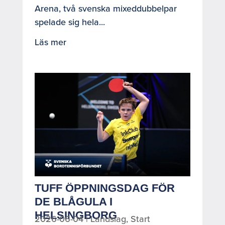
Arena, två svenska mixeddubbelpar
spelade sig hela...
Läs mer
TUFF ÖPPNINGSDAG FÖR
DE BLÅGULA I
HELSINGBORG
2026-06-04
|
Landslag
,
Start