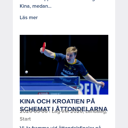
Kina, medan...
Läs mer
KINA OCH KROATIEN PÅ
SCHEMAT I ÅTTONDELARNA
2026-05-06
|
Lag-VM 2026
,
Landslag
,
Start
Vi är framme vid åttondelsfinaler på