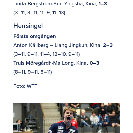
Linda Bergström-Sun Yingsha, Kina,
1–3
(3–11, 3–11, 11–9, 11–13)
Herrsingel
Första omgången
Anton Källberg – Liang Jingkun, Kina,
2–3
(3–11, 9–11, 11–4, 12–10, 9–11)
Truls Möregårdh-Ma Long, Kina
, 0–3
(8–11, 9–11, 8–11)
Foto: WTT