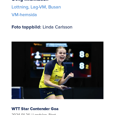
Lottning, Lag-VM, Busan
VM-hemsida
Foto toppbild:
Linda Carlsson
WTT Star Contender Goa
2024-01-24
|
Landslag
,
Start