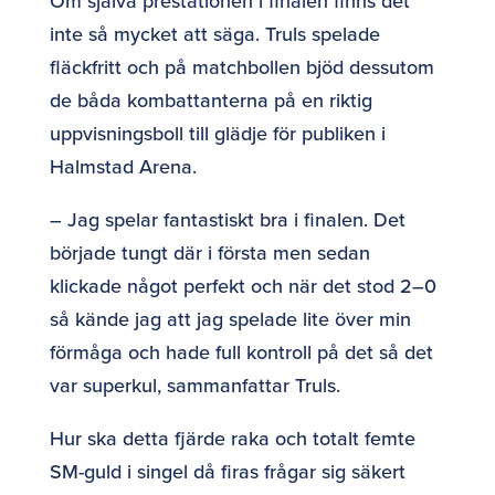
Om själva prestationen i finalen finns det
inte så mycket att säga. Truls spelade
fläckfritt och på matchbollen bjöd dessutom
de båda kombattanterna på en riktig
uppvisningsboll till glädje för publiken i
Halmstad Arena.
– Jag spelar fantastiskt bra i finalen. Det
började tungt där i första men sedan
klickade något perfekt och när det stod 2–0
så kände jag att jag spelade lite över min
förmåga och hade full kontroll på det så det
var superkul, sammanfattar Truls.
Hur ska detta fjärde raka och totalt femte
SM-guld i singel då firas frågar sig säkert