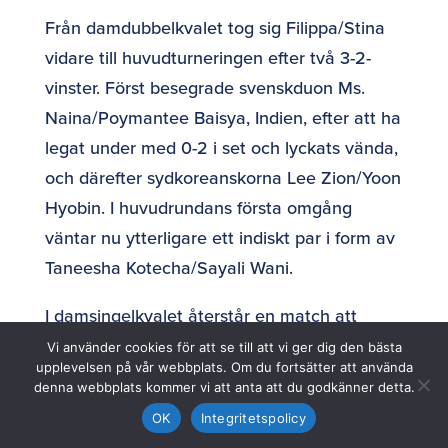
Från damdubbelkvalet tog sig Filippa/Stina
vidare till huvudturneringen efter två 3-2-
vinster. Först besegrade svenskduon Ms.
Naina/Poymantee Baisya, Indien, efter att ha
legat under med 0-2 i set och lyckats vända,
och därefter sydkoreanskorna Lee Zion/Yoon
Hyobin. I huvudrundans första omgång
väntar nu ytterligare ett indiskt par i form av
Taneesha Kotecha/Sayali Wani.
I damsingelkvalet återstår en match att
vinna för Filippa Bergand för att ta sig vidare
Vi använder cookies för att se till att vi ger dig den bästa
upplevelsen på vår webbplats. Om du fortsätter att använda
till huvudturneringen. Den matchen spelas
denna webbplats kommer vi att anta att du godkänner detta.
12.00 svensk tid.
Uppdatering:
Filippa
OK
Integritetspolicy
förlorade matchen mot Lee Daeun med 2-3