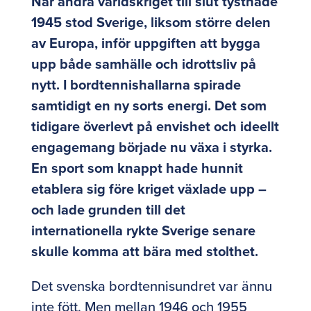
När andra världskriget till slut tystnade
1945 stod Sverige, liksom större delen
av Europa, inför uppgiften att bygga
upp både samhälle och idrottsliv på
nytt. I bordtennishallarna spirade
samtidigt en ny sorts energi. Det som
tidigare överlevt på envishet och ideellt
engagemang började nu växa i styrka.
En sport som knappt hade hunnit
etablera sig före kriget växlade upp –
och lade grunden till det
internationella rykte Sverige senare
skulle komma att bära med stolthet.
Det svenska bordtennisundret var ännu
inte fött. Men mellan 1946 och 1955