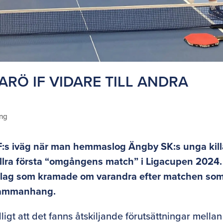
ARÖ IF VIDARE TILL ANDRA
ing
F:s iväg när man hemmaslog Ängby SK:s unga kill
llra första “omgångens match” i Ligacupen 2024.
lada lag som kramade om varandra efter matchen so
ssammanhang.
igt att det fanns åtskiljande förutsättningar mellan