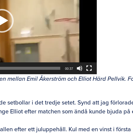
00:37
 mellan Emil Åkerström och Elliot Härd Pellvik. Fo
e setbollar i det tredje setet. Synd att jag förlorad
nge Elliot efter matchen som ändå kunde bjuda på 
llen efter ett juluppehåll. Kul med en vinst i första