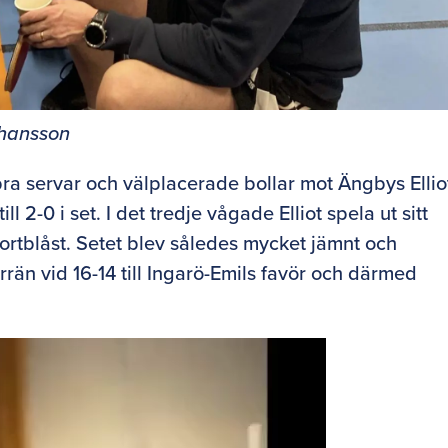
ohansson
bra servar och välplacerade bollar mot Ängbys Ellio
ll 2-0 i set. I det tredje vågade Elliot spela ut sitt
bortblåst. Setet blev således mycket jämnt och
örrän vid 16-14 till Ingarö-Emils favör och därmed