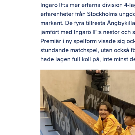
Ingarö IF:s mer erfarna division 4
erfarenheter från Stockholms ungdo
markant. De fyra tillresta Ängbykil
jämfört med Ingarö IF:s nestor och s
Premiär i ny spelform visade sig oc
stundande matchspel, utan också för
hade lagen full koll på, inte minst d