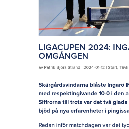
LIGACUPEN 2024: ING
OMGÅNGEN
av
Patrik Björs Strand
|
2024-01-12
|
Start
,
Tävl
Skärgårdsvindarna blåste Ingarö I
med respektingivande 10-0 i den a
Siffrorna till trots var det två g
bjöd på nya erfarenheter i pingi
Redan inför matchdagen var det tydl