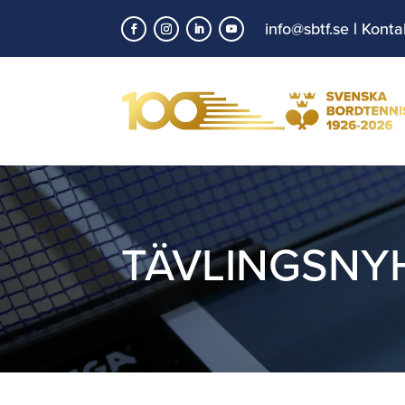
info@sbtf.se
|
Konta
TÄVLINGSNY