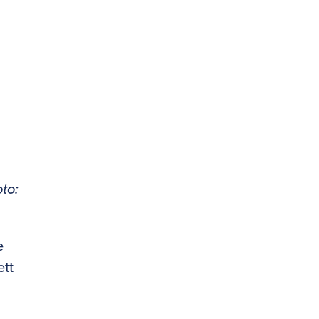
to:
e
ett