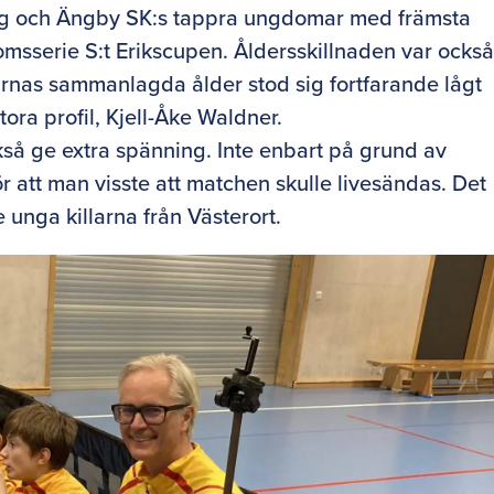
-lag och Ängby SK:s tappra ungdomar med främsta
msserie S:t Erikscupen. Åldersskillnaden var ocks
larnas sammanlagda ålder stod sig fortfarande lågt
tora profil, Kjell-Åke Waldner.
kså ge extra spänning. Inte enbart på grund av
 att man visste att matchen skulle livesändas. Det
e unga killarna från Västerort.