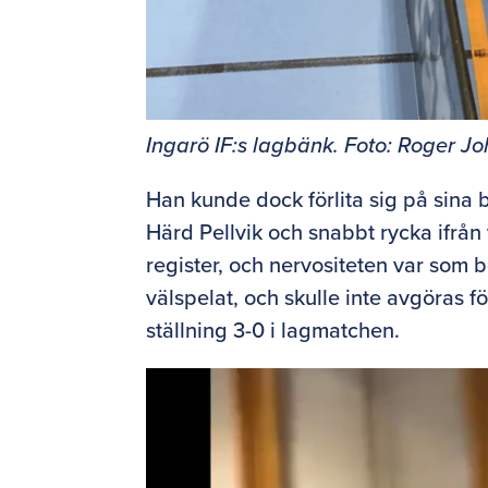
Ingarö IF:s lagbänk. Foto: Roger J
Han kunde dock förlita sig på sina 
Härd Pellvik och snabbt rycka ifrån ti
register, och nervositeten var som 
välspelat, och skulle inte avgöras f
ställning 3-0 i lagmatchen.
Videospelare