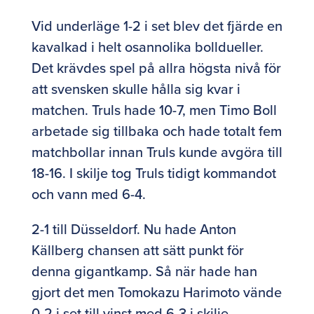
Vid underläge 1-2 i set blev det fjärde en
kavalkad i helt osannolika bolldueller.
Det krävdes spel på allra högsta nivå för
att svensken skulle hålla sig kvar i
matchen. Truls hade 10-7, men Timo Boll
arbetade sig tillbaka och hade totalt fem
matchbollar innan Truls kunde avgöra till
18-16. I skilje tog Truls tidigt kommandot
och vann med 6-4.
2-1 till Düsseldorf. Nu hade Anton
Källberg chansen att sätt punkt för
denna gigantkamp. Så när hade han
gjort det men Tomokazu Harimoto vände
0-2 i set till vinst med 6-3 i skilje.