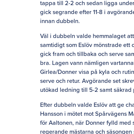
tappa till 2-2 och sedan ligga unde
gick segrande efter 11-8 i avgörande
innan dubbeln.
Väl i dubbeln valde hemmalaget att
samtidigt som Eslöv mönstrade ett 
gick fram och tillbaka och serve s
bra. Lagen vann nämligen vartannat s
Girlea/Donner visa på kyla och ruti
serve och retur. Avgörande set skrev
utökad ledning till 5-2 samt säkrad
Efter dubbeln valde Eslöv att ge ch
Hansson i mötet mot Spårvägens Mar
för Aaltonen, när Donner fylld med 
regerande mästarna och säsongen st