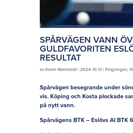
SPÅRVÄGEN VANN ÖV
GULDFAVORITEN ESL
RESULTAT
av
Kevin Wahlstedt
|
2024-10-13
|
Pingisligan
,
S
Spårvägen besegrande under sönda
vis. Köping och Kosta plockade sa
på nytt vann.
Spårvägens BTK – Eslövs AI BTK 6