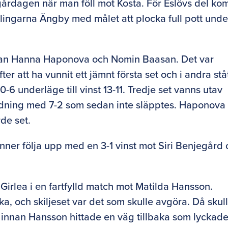
årdagen när man föll mot Kosta. För Eslövs del ko
lingarna Ängby med målet att plocka full pott unde
lan Hanna Haponova och Nomin Baasan. Det var
 att ha vunnit ett jämnt första set och i andra stå
6 underläge till vinst 13-11. Tredje set vanns utav
 ledning med 7-2 som sedan inte släpptes. Haponova
rde set.
nner följa upp med en 3-1 vinst mot Siri Benjegård
 Girlea i en fartfylld match mot Matilda Hansson.
a, och skiljeset var det som skulle avgöra. Då skul
ng innan Hansson hittade en väg tillbaka som lyckad