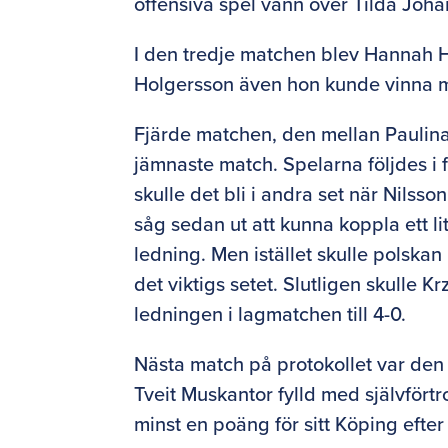
offensiva spel vann över Tilda Johans
I den tredje matchen blev Hannah Ho
Holgersson även hon kunde vinna me
Fjärde matchen, den mellan Paulina 
jämnaste match. Spelarna följdes i f
skulle det bli i andra set när Nilsson
såg sedan ut att kunna koppla ett l
ledning. Men istället skulle polska
det viktigs setet. Slutligen skulle K
ledningen i lagmatchen till 4-0.
Nästa match på protokollet var den
Tveit Muskantor fylld med självfört
minst en poäng för sitt Köping efter v