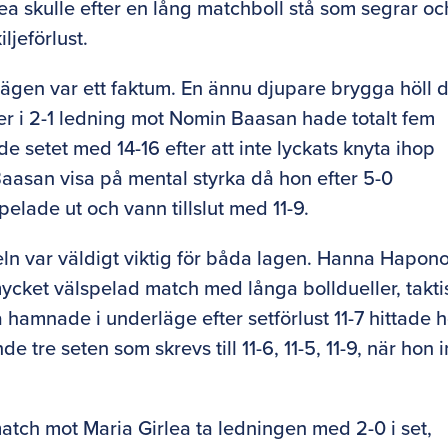
lea skulle efter en lång matchboll stå som segrar oc
ljeförlust.
vägen var ett faktum. En ännu djupare brygga höll 
ner i 2-1 ledning mot Nomin Baasan hade totalt fem
e setet med 14-16 efter att inte lyckats knyta ihop
Baasan visa på mental styrka då hon efter 5-0
pelade ut och vann tillslut med 11-9.
ln var väldigt viktig för båda lagen. Hanna Hapon
ycket välspelad match med långa bolldueller, takti
 hamnade i underläge efter setförlust 11-7 hittade 
e tre seten som skrevs till 11-6, 11-5, 11-9, när hon i
match mot Maria Girlea ta ledningen med 2-0 i set,