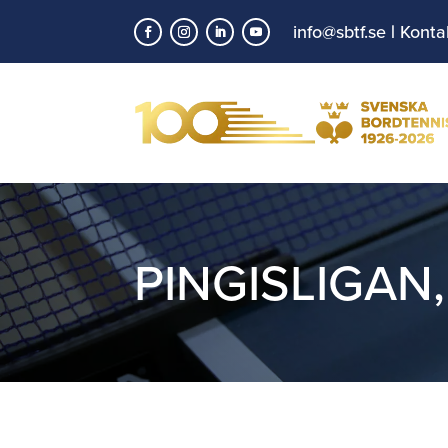
info@sbtf.se
|
Konta
PINGISLIGAN