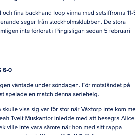
 och fina backhand loop vinna med setsiffrorna 11-
onerande seger från stockholmsklubben. De stora
ligen inte förlorat i Pingisligan sedan 5 februari
 6-0
gen väntade under söndagen. För motståndet på
st spelade en match denna seriehelg.
kulle visa sig var för stor när Våxtorp inte kom m
 Leah Tveit Muskantor inledde med att besegra Alice
iek ville inte vara sämre när hon med sitt rappa