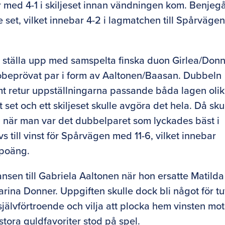
r med 4-1 i skiljeset innan vändningen kom. Benjeg
 set, vilket innebar 4-2 i lagmatchen till Spårväge
 ställa upp med samspelta finska duon Girlea/Don
obeprövat par i form av Aaltonen/Baasan. Dubbeln
amt retur uppställningarna passande båda lagen oli
et och ett skiljeset skulle avgöra det hela. Då sku
n när man var det dubbelparet som lyckades bäst i
s till vinst för Spårvägen med 11-6, vilket innebar
 poäng.
ansen till Gabriela Aaltonen när hon ersatte Matilda
ina Donner. Uppgiften skulle dock bli något för tu
självförtroende och vilja att plocka hem vinsten mot
ora guldfavoriter stod på spel.