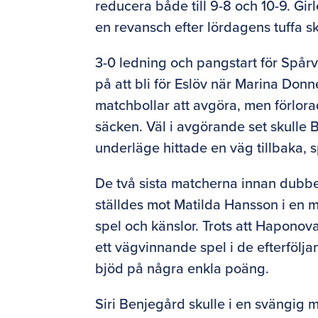
reducera både till 9-8 och 10-9. Gir
en revansch efter lördagens tuffa ski
3-0 ledning och pangstart för Spår
på att bli för Eslöv när Marina Don
matchbollar att avgöra, men förlorad
säcken. Väl i avgörande set skulle 
underläge hittade en väg tillbaka, s
De två sista matcherna innan dubbe
ställdes mot Matilda Hansson i en m
spel och känslor. Trots att Haponova
ett vägvinnande spel i de efterföljand
bjöd på några enkla poäng.
Siri Benjegård skulle i en svängig 