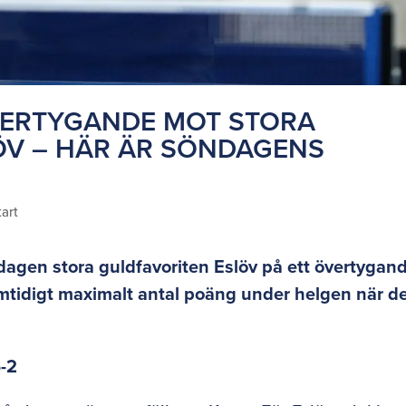
ERTYGANDE MOT STORA
ÖV – HÄR ÄR SÖNDAGENS
tart
gen stora guldfavoriten Eslöv på ett övertygan
mtidigt maximalt antal poäng under helgen när d
-2