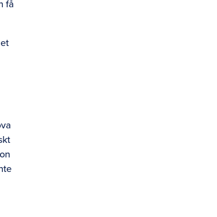
h få
det
ova
skt
hon
nte