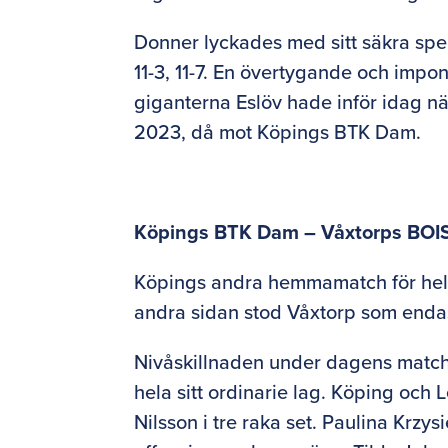
Donner lyckades med sitt säkra spel
11-3, 11-7. En övertygande och imp
giganterna Eslöv hade inför idag näm
2023, då mot Köpings BTK Dam.
Köpings BTK Dam – Våxtorps BOIS
Köpings andra hemmamatch för hel
andra sidan stod Våxtorp som enda
Nivåskillnaden under dagens match s
hela sitt ordinarie lag. Köping och
Nilsson i tre raka set. Paulina Krzys