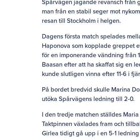
Spårvägen jagande revansch från g
man från en stabil seger mot nykom
resan till Stockholm i helgen.
Dagens första match spelades mel
Haponova som kopplade greppet efter
för en imponerande vändning från 10-
Baasan efter att ha skaffat sig en
kunde slutligen vinna efter 11-6 i fjä
På bordet bredvid skulle Marina Do
utöka Spårvägens ledning till 2-0.
I den tredje matchen ställdes Maria
Taktpinnen växlades fram och tillbak
Girlea tidigt gå upp i en 5-1 ledni