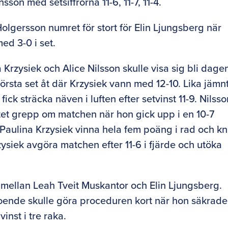
son med setsiffrorna 11-6, 11-7, 11-4.
lgersson numret för stort för Elin Ljungsberg när
d 3-0 i set.
Krzysiek och Alice Nilsson skulle visa sig bli dage
örsta set åt där Krzysiek vann med 12-10. Lika jämn
 fick sträcka näven i luften efter setvinst 11-9. Nilss
itet grepp om matchen när hon gick upp i en 10-7
n Paulina Krzysiek vinna hela fem poäng i rad och k
rzysiek avgöra matchen efter 11-6 i fjärde och utöka
 mellan Leah Tveit Muskantor och Elin Ljungsberg.
roende skulle göra proceduren kort när hon säkrade
inst i tre raka.