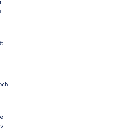
m
r
tt
 och
le
es