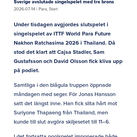
Sverige avslutade singelspelet med tre brons
2026-07-14
|
Para
,
Start
Under tisdagen avgjordes slutspelet i
singelspelet av ITTF World Para Future
Nakhon Ratchasima 2026 i Thailand. Då
stod det klart att Cajsa Stadler, Sam
Gustafsson och David Olsson fick kliva upp
på podiet.
Samtliga i den blågula truppen öppnade
måndagen med seger. För Jonas Hansson
satt det längst inne. Han fick slita hårt mot
Suriyone Thapaeng från Thailand, men
kunde till slut avgöra skiljesetet till 11–6.
I det fortsatta poolspelet imponerade både