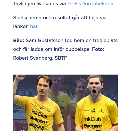
Tävlingen livesänds via
ITTF:s YouTubekanal.
Spelschema och resultat går att följa via
länken
h
är.
Bild:
Sam Gustafsson tog hem en tredjeplats
och får ladda om inför dubbelspel
Foto:
Robert Svanberg,
SBTF