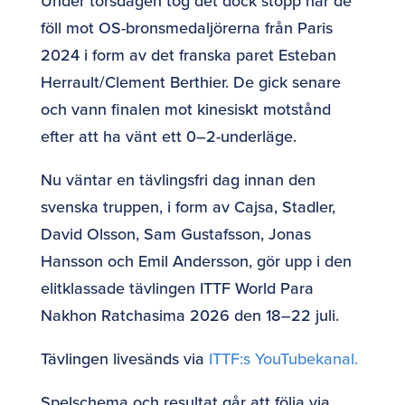
Under torsdagen tog det dock stopp när de
föll mot OS-bronsmedaljörerna från Paris
2024 i form av det franska paret Esteban
Herrault/Clement Berthier. De gick senare
och vann finalen mot kinesiskt motstånd
efter att ha vänt ett 0–2-underläge.
Nu väntar en tävlingsfri dag innan den
svenska truppen, i form av Cajsa, Stadler,
David Olsson, Sam Gustafsson, Jonas
Hansson och Emil Andersson, gör upp i den
elitklassade tävlingen ITTF World Para
Nakhon Ratchasima 2026 den 18–22 juli.
Tävlingen livesänds via
ITTF:s YouTubekanal.
Spelschema och resultat går att följa via