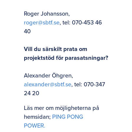
Roger Johansson,
roger@sbtf.se
,
tel
: 070-453 46
40
Vill du särskilt prata om
projektstöd för parasatsningar?
Alexander Öhgren,
alexander@sbtf.se
,
tel
: 070-347
24 20
Läs mer om möjligheterna på
hemsidan;
PING
PONG
POWER.