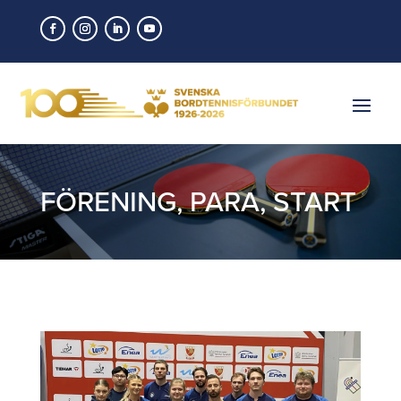
FÖRENING
,
PARA
,
START