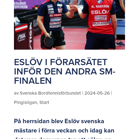
ESLÖV I FÖRARSÄTET
INFÖR DEN ANDRA SM-
FINALEN
av
Svenska Bordtennisförbundet
|
2024-05-26
|
Pingisligan
,
Start
På herrsidan blev Eslöv svenska
mästare i förra veckan och idag kan