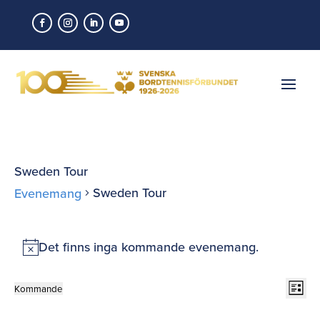
Sweden Tour
Sweden Tour
Evenemang
Evenemang
Det finns inga kommande evenemang.
Notis
Vy-
Ev
Kommande
Lista
vyn
nav
Välj