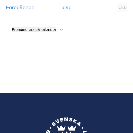
datum.
Evenemang
Föregående
Idag
Nästa
Even
Prenumerera på kalender