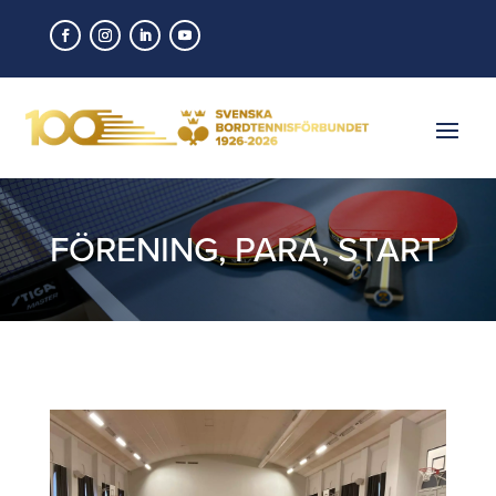
FÖRENING
,
PARA
,
START