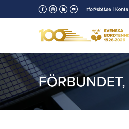
info@sbtf.se
|
Konta
FÖRBUNDET