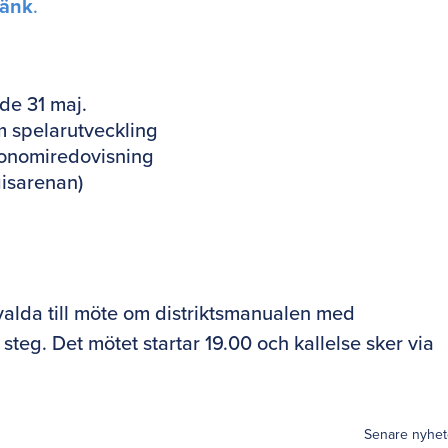
länk
.
de 31 maj.
 spelarutveckling
konomiredovisning
isarenan)
l
alda till möte om distriktsmanualen med
eg. Det mötet startar 19.00 och kallelse sker via
Senare nyhet