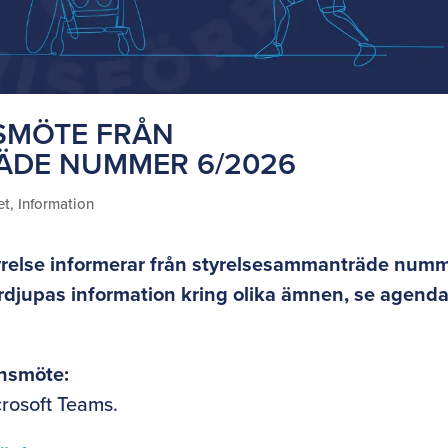
SMÖTE FRÅN
ÄDE NUMMER 6/2026
et
,
Information
yrelse informerar från styrelsesammanträde num
djupas information kring olika ämnen, se agenda
onsmöte:
crosoft Teams.