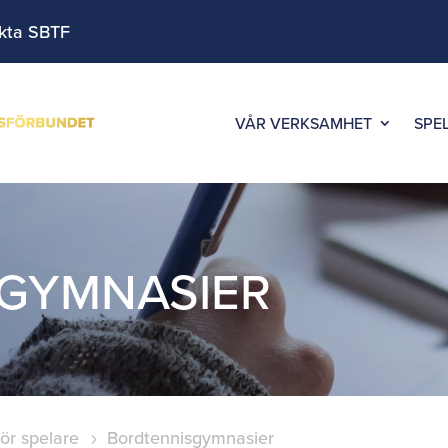
kta SBTF
VÅR VERKSAMHET
SPE
GYMNASIER
ör spelare
Bordtennisgymnasier
5