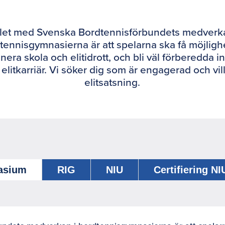
let med Svenska Bordtennisförbundets medverka
tennisgymnasierna är att spelarna ska få möjlighe
era skola och elitidrott, och bli väl förberedda i
 elitkarriär. Vi söker dig som är engagerad och vil
elitsatsning.
nasium
RIG
NIU
Certifiering N