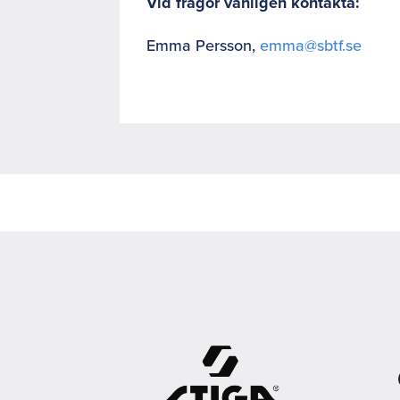
Vid frågor vänligen kontakta:
Emma Persson,
emma@sbtf.se