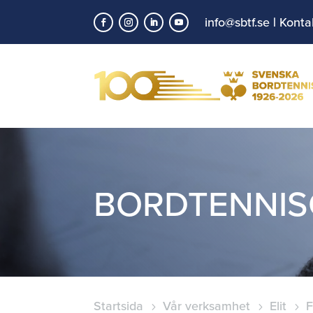
info@sbtf.se
|
Konta
BORDTENNIS
Startsida
Vår verksamhet
Elit
F
5
5
5