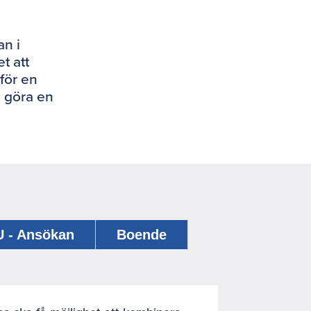
n i
t att
nför en
l göra en
IU - Ansökan
Boende