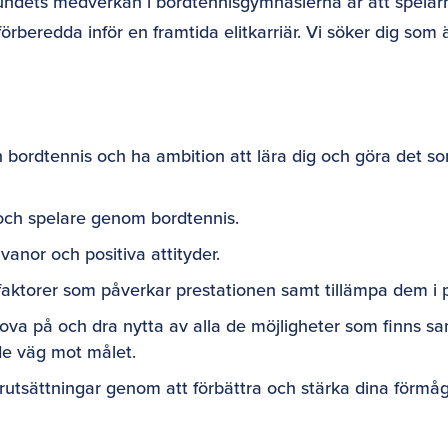
ndets medverkan i bordtennisgymnasierna är att spelarn
 förberedda inför en framtida elitkarriär. Vi söker dig som
 bordtennis och ha ambition att lära dig och göra det s
och spelare genom bordtennis.
vanor och positiva attityder.
faktorer som påverkar prestationen samt tillämpa dem i 
rova på och dra nytta av alla de möjligheter som finns s
de väg mot målet.
örutsättningar genom att förbättra och stärka dina förmåg