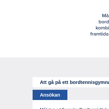
Må
bord
kombin
framtida
Att gå på ett bordtennisgym
Ansökan