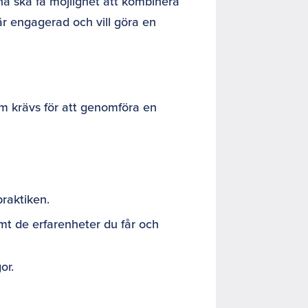
a ska få möjlighet att kombinera
 är engagerad och vill göra en
om krävs för att genomföra en
praktiken.
amt de erfarenheter du får och
or.