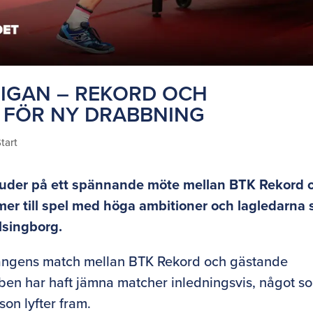
SLIGAN – REKORD OCH
FÖR NY DRABBNING
tart
juder på ett spännande möte mellan BTK Rekord 
r till spel med höga ambitioner och lagledarna 
lsingborg.
ångens match mellan BTK Rekord och gästande
en har haft jämna matcher inledningsvis, något s
on lyfter fram.