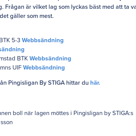
 Frågan är vilket lag som lyckas bäst med att ta v
 det gäller som mest.
 BTK 5-3
Webbsändning
sändning
almstad BTK
Webbsändning
hamns UIF
Webbsändning
rån Pingisligan By STIGA hittar du
här.
en boll när lagen möttes i Pingisligan by STIGA:s
lsson