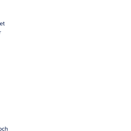
et
r
 och