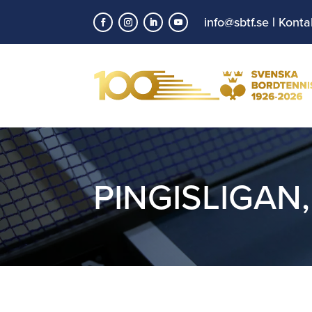
info@sbtf.se
|
Konta
PINGISLIGAN