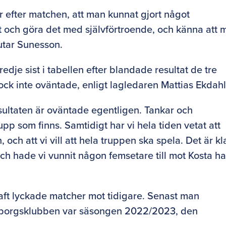
r efter matchen, att man kunnat gjort något
et och göra det med självförtroende, och känna att 
lutar Sunesson.
dje sist i tabellen efter blandade resultat de tre
ck inte oväntade, enligt lagledaren Mattias Ekdahl
esultaten är oväntade egentligen. Tankar och
upp som finns. Samtidigt har vi hela tiden vetat att
och att vi vill att hela truppen ska spela. Det är kl
 och hade vi vunnit någon femsetare till mot Kosta h
ft lyckade matcher mot tidigare. Senast man
ngborgsklubben var säsongen 2022/2023, den