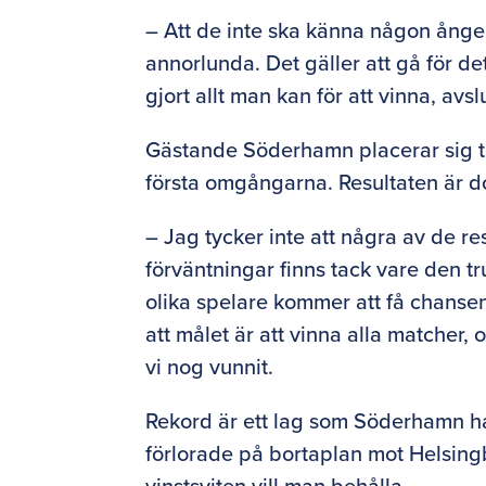
– Att de inte ska känna någon ånge
annorlunda. Det gäller att gå för d
gjort allt man kan för att vinna, avs
Gästande Söderhamn placerar sig tre
första omgångarna. Resultaten är do
– Jag tycker inte att några av de r
förväntningar finns tack vare den tr
olika spelare kommer att få chansen, 
att målet är att vinna alla matcher,
vi nog vunnit.
Rekord är ett lag som Söderhamn ha
förlorade på bortaplan mot Helsi
vinstsviten vill man behålla.