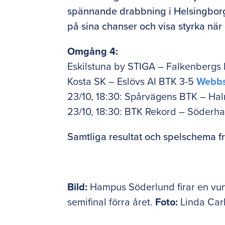
spännande drabbning i Helsingborg.
på sina chanser och visa styrka när
Omgång 4:
Eskilstuna by STIGA – Falkenbergs
Kosta SK – Eslövs AI BTK 3-5
Webb
23/10, 18:30: Spårvägens BTK – H
23/10, 18:30: BTK Rekord – Söder
Samtliga resultat och spelschema f
Bild:
Hampus Söderlund firar en vunn
semifinal förra året.
Foto:
Linda Car