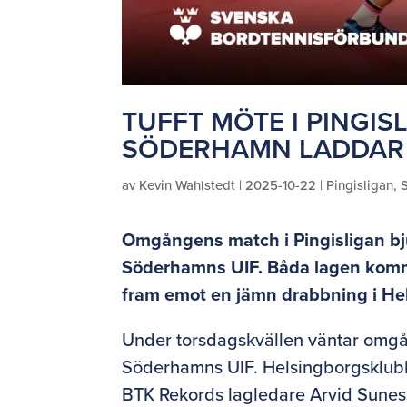
TUFFT MÖTE I PINGI
SÖDERHAMN LADDAR 
av
Kevin Wahlstedt
|
2025-10-22
|
Pingisligan
,
S
Omgångens match i Pingisligan b
Söderhamns UIF. Båda lagen komme
fram emot en jämn drabbning i He
Under torsdagskvällen väntar omg
Söderhamns UIF. Helsingborgsklubb
BTK Rekords lagledare Arvid Suness