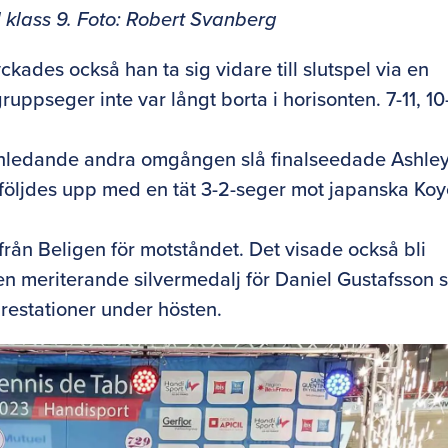
l klass 9. Foto: Robert Svanberg
kades också han ta sig vidare till slutspel via en
ppseger inte var långt borta i horisonten. 7-11, 10
n inledande andra omgången slå finalseedade Ashle
 följdes upp med en tät 3-2-seger mot japanska Ko
från Beligen för motståndet. Det visade också bli
 en meriterande silvermedalj för Daniel Gustafsson
 prestationer under hösten.