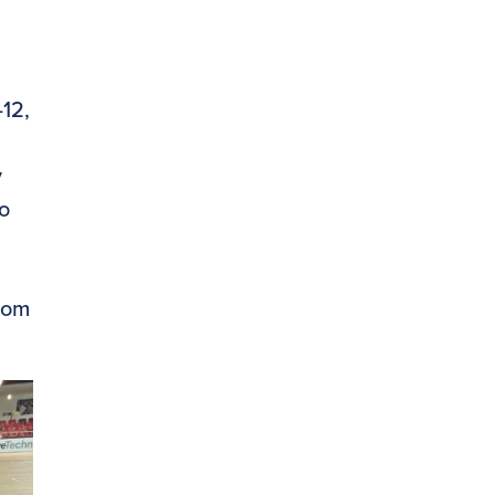
-12,
y
yo
 som