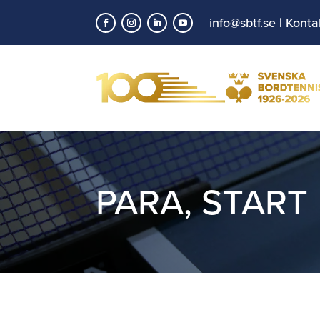
info@sbtf.se
|
Konta
PARA
,
START