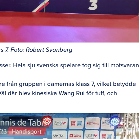
ss 7. Foto: Robert Svanberg
ser. Hela sju svenska spelare tog sig till motsvara
e från gruppen i damernas klass 7, vilket betydde
äl där blev kinesiska Wang Rui för tuff, och