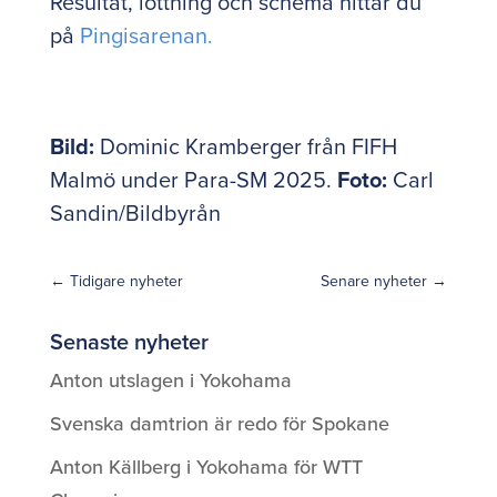
Resultat, lottning och schema hittar du
på
Pingisarenan.
Bild:
Dominic Kramberger från FIFH
Malmö under Para-SM 2025.
Foto:
Carl
Sandin/Bildbyrån
←
Tidigare nyheter
Senare nyheter
→
Senaste nyheter
Anton utslagen i Yokohama
Svenska damtrion är redo för Spokane
Anton Källberg i Yokohama för WTT