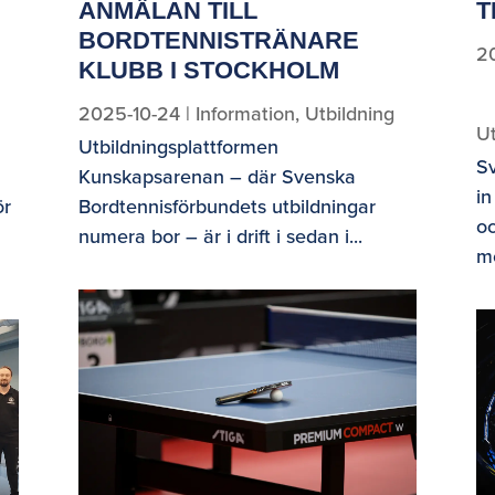
ANMÄLAN TILL
T
BORDTENNISTRÄNARE
2
KLUBB I STOCKHOLM
2025-10-24
|
Information
,
Utbildning
Ut
Utbildningsplattformen
S
Kunskapsarenan – där Svenska
in
ör
Bordtennisförbundets utbildningar
o
numera bor – är i drift i sedan i...
mo