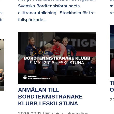
Svenska Bordtennisförbundets
m
b,
elittränarutbildning i Stockholm för tre
re
är
fullspäckade...
T
ANMÄLAN TILL
O
BORDTENNISTRÄNARE
2
KLUBB I ESKILSTUNA
2026-02-12
|
Förening
,
Information
,