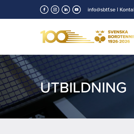
info@sbtf.se
|
Konta
UTBILDNING