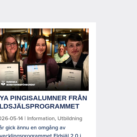
YA PINGISALUMNER FRÅN
LDSJÄLSPROGRAMMET
026-05-14
|
Information
,
Utbildning
går gick ännu en omgång av
vecklingsprogrammet Eldsjäl 2.0 i