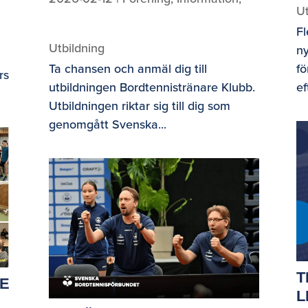
Ut
Fl
Utbildning
ny
Ta chansen och anmäl dig till
fö
rs
utbildningen Bordtennistränare Klubb.
ef
Utbildningen riktar sig till dig som
genomgått Svenska...
T
E
L