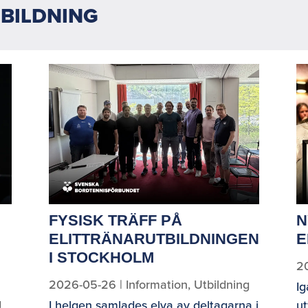
BILDNING
FYSISK TRÄFF PÅ
N
ELITTRÄNARUTBILDNINGEN
E
I STOCKHOLM
2
2026-05-26
|
Information
,
Utbildning
I
g
I helgen samlades elva av deltagarna i
ut