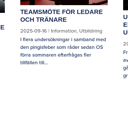
TEAMSMÖTE FÖR LEDARE
U
OCH TRÄNARE
E
RE
2025-09-16
|
Information
,
Utbildning
U
I flera undersökningar i samband med
2
den pingisfeber som råder sedan OS
F
förra sommaren efterfrågas fler
av
tillfällen till...
g
gr