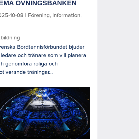
EMA ÖVNINGSBANKEN
025-10-08
|
Förening
,
Information
,
bildning
venska Bordtennisförbundet bjuder
 ledare och tränare som vill planera
ch genomföra roliga och
tiverande träningar...