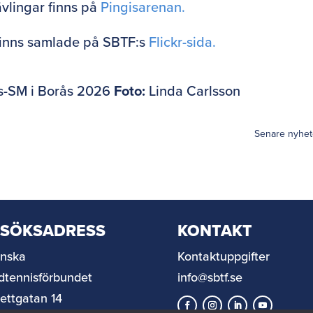
ävlingar finns på
Pingisarenan.
 finns samlade på SBTF:s
Flickr-sida.
s-SM i Borås 2026
Foto:
Linda Carlsson
Senare nyhet
ESÖKSADRESS
KONTAKT
nska
Kontaktuppgifter
dtennisförbundet
info@sbtf.se
rettgatan 14