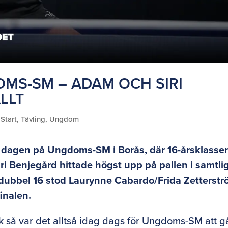
MS-SM – ADAM OCH SIRI
LLT
,
Start
,
Tävling
,
Ungdom
a dagen på Ungdoms-SM i Borås, där 16-årsklasse
ri Benjegård hittade högst upp på pallen i samtli
ickdubbel 16 stod Laurynne Cabardo/Frida Zetterst
inalen.
ik så var det alltså idag dags för Ungdoms-SM att gå