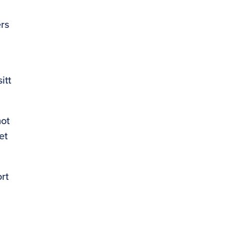
ers
itt
mot
et
rt