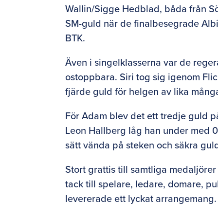
Wallin/Sigge Hedblad, båda från Söde
SM-guld när de finalbesegrade Albi
BTK.
Även i singelklasserna var de rege
ostoppbara. Siri tog sig igenom Flic
fjärde guld för helgen av lika mång
För Adam blev det ett tredje guld 
Leon Hallberg låg han under med 0
sätt vända på steken och säkra gulde
Stort grattis till samtliga medaljö
tack till spelare, ledare, domare, p
levererade ett lyckat arrangemang.