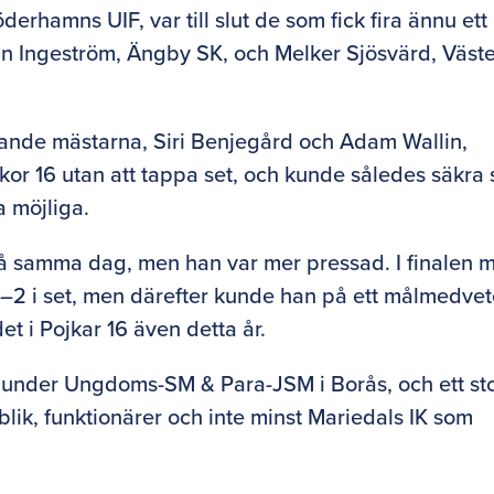
rhamns UIF, var till slut de som fick fira ännu ett
n Ingeström, Ängby SK, och Melker Sjösvärd, Väst
rande mästarna, Siri Benjegård och Adam Wallin,
kor 16 utan att tappa set, och kunde således säkra s
a möjliga.
på samma dag, men han var mer pressad. I finalen 
–2 i set, men därefter kunde han på ett målmedvet
t i Pojkar 16 även detta år.
rer under Ungdoms-SM & Para-JSM i Borås, och ett sto
ublik, funktionärer och inte minst Mariedals IK som