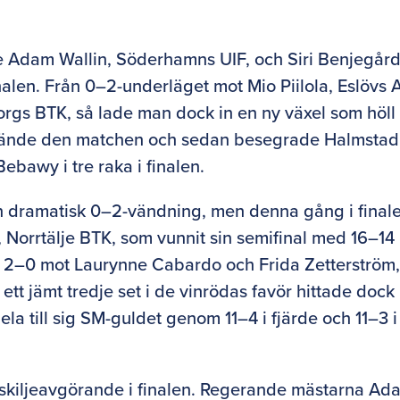
 Adam Wallin, Söderhamns UIF, och Siri Benjegård
finalen. Från 0–2-underläget mot Mio Piilola, Eslövs 
orgs BTK, så lade man dock in en ny växel som höll
st vände den matchen och sedan besegrade Halmstad
bawy i tre raka i finalen.
 en dramatisk 0–2-vändning, men denna gång i final
orrtälje BTK, som vunnit sin semifinal med 16–14 
ed 2–0 mot Laurynne Cabardo och Frida Zetterström
t jämt tredje set i de vinrödas favör hittade dock
la till sig SM-guldet genom 11–4 i fjärde och 11–3 i
 skiljeavgörande i finalen. Regerande mästarna Ad