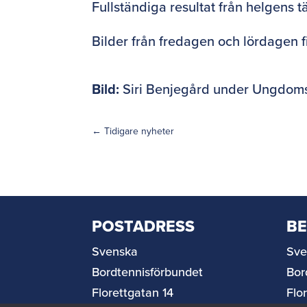
Fullständiga resultat från helgens t
Bilder från fredagen och lördagen
Bild:
Siri Benjegård under Ungdom
←
Tidigare nyheter
POSTADRESS
B
Svenska
Sve
Bordtennisförbundet
Bor
Florettgatan 14
Flo