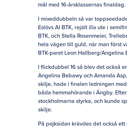
mål med 16-årsklassernas finaldag.
I mixeddubbeln så var toppseedade
Eslövs AI BTK, rejält illa ute i semi
BTK, och Stella Rosenmeier, Trelleb
hela vägen till guld, när man för
BTK-paret Leon Hallberg/Angelina Be
I flickdubbel 16 så blev det också
Angelina Bebawy och Amanda Asp, N
skilje, hade i finalen ledningen m
båda hemmahörande i Ängby. Efter et
stockholmarna styrka, och kunde spe
skilje.
På pojksidan krävdes det också ett