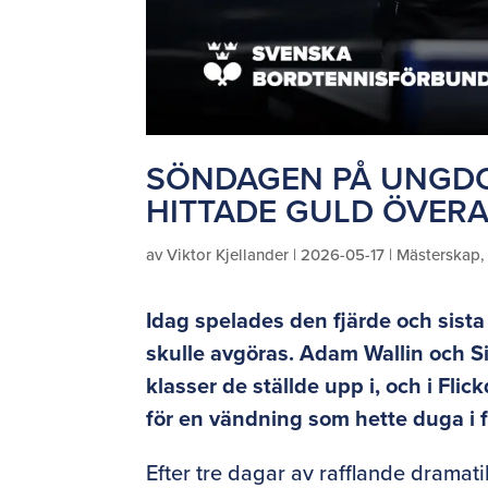
SÖNDAGEN PÅ UNGDO
HITTADE GULD ÖVERA
av
Viktor Kjellander
|
2026-05-17
|
Mästerskap
Idag spelades den fjärde och sist
skulle avgöras. Adam Wallin och Si
klasser de ställde upp i, och i Fl
för en vändning som hette duga i f
Efter tre dagar av rafflande dramat