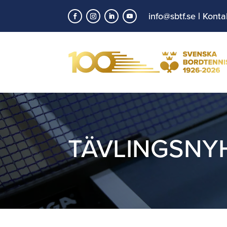
info@sbtf.se
|
Konta
TÄVLINGSNY