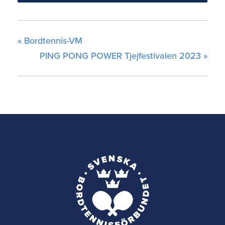
«
Bordtennis-VM
PING PONG POWER Tjejfestivalen 2023
»