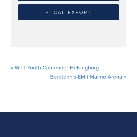
+ ICAL-EXPORT
«
WTT Youth Contender Helsingborg
Bordtennis-EM i Malmö Arena
»