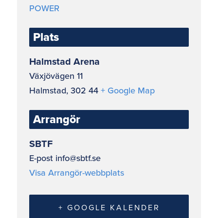
POWER
Plats
Halmstad Arena
Växjövägen 11
Halmstad
,
302 44
+ Google Map
Arrangör
SBTF
E-post
info@sbtf.se
Visa Arrangör-webbplats
+ GOOGLE KALENDER