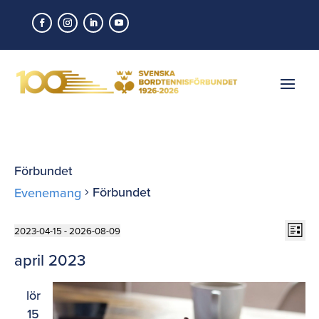
Förbundet
Förbundet
Evenemang
Vy-
Evenemang
Ev
2023-04-15
 - 
2026-08-09
Lista
vyn
nav
Välj
april 2023
datum.
lör
15