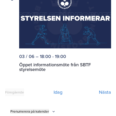
03 / 06 – 18:00
-
19:00
Öppet informationsmöte från SBTF
styrelsemöte
E
Idag
Nästa
Föregående
Evenemang
Prenumerera på kalender