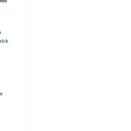
 mot
a
alck
sa