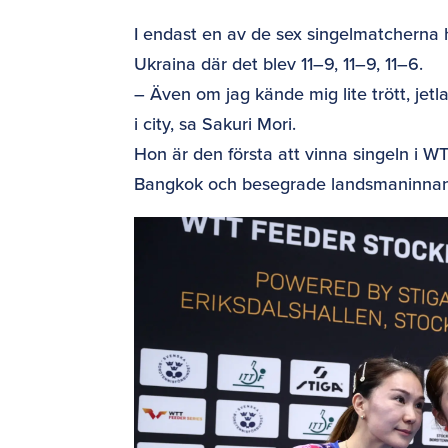
I endast en av de sex singelmatcherna h
Ukraina där det blev 11–9, 11–9, 11–6.
– Även om jag kände mig lite trött, jet
i city, sa Sakuri Mori.
Hon är den första att vinna singeln i 
Bangkok och besegrade landsmaninnan A