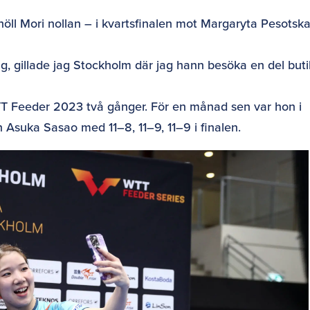
öll Mori nollan – i kvartsfinalen mot Margaryta Pesotska
lag, gillade jag Stockholm där jag hann besöka en del buti
WTT Feeder 2023 två gånger. För en månad sen var hon i
suka Sasao med 11–8, 11–9, 11–9 i finalen.