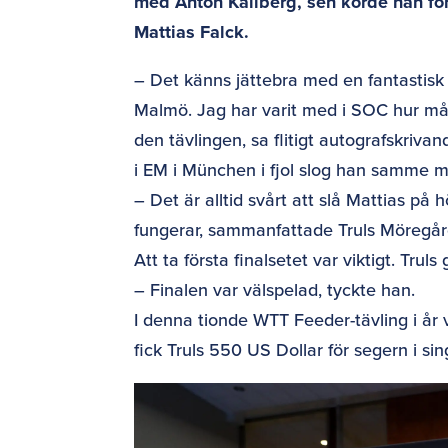
med Anton Källberg, sen körde han för f
Mattias Falck.
– Det känns jättebra med en fantastisk
Malmö. Jag har varit med i SOC hur mån
den tävlingen, sa flitigt autografskrivan
i EM i München i fjol slog han samme ma
– Det är alltid svårt att slå Mattias på
fungerar, sammanfattade Truls Möregå
Att ta första finalsetet var viktigt. Tru
– Finalen var välspelad, tyckte han.
I denna tionde WTT Feeder-tävling i å
fick Truls 550 US Dollar för segern i si