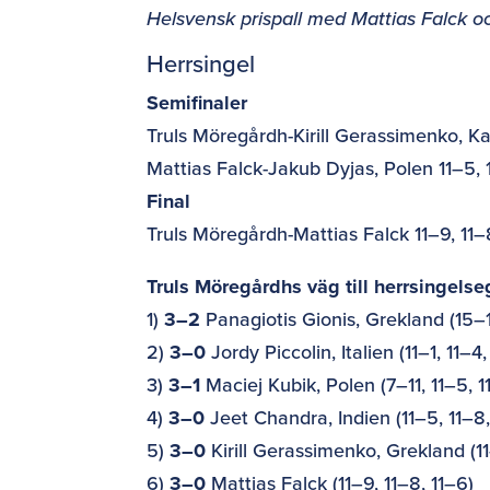
Helsvensk prispall med Mattias Falck o
Herrsingel
Semifinaler
Truls Möregårdh-Kirill Gerassimenko, Ka
Mattias Falck-Jakub Dyjas, Polen 11–5, 
Final
Truls Möregårdh-Mattias Falck 11–9, 11–
Truls Möregårdhs väg till herrsingelse
1)
3–2
Panagiotis Gionis, Grekland (15–17
2)
3–0
Jordy Piccolin, Italien (11–1, 11–4,
3)
3–1
Maciej Kubik, Polen (7–11, 11–5, 1
4)
3–0
Jeet Chandra, Indien (11–5, 11–8,
5)
3–0
Kirill Gerassimenko, Grekland (11
6)
3–0
Mattias Falck (11–9, 11–8, 11–6)