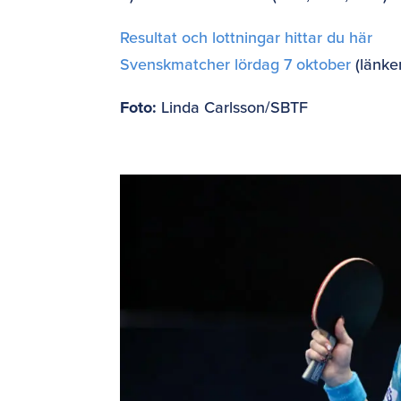
Resultat och lottningar hittar du här
Svenskmatcher lördag 7 oktober
(länke
Foto:
Linda Carlsson/SBTF