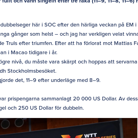
ullt och vann singeln efter tre raka (11–9, 11–8, 11–6)
 dubbelseger här i SOC efter den härliga veckan på EM i
ga gånger som helst – och jag har verkligen velat vinn
de Truls efter triumfen. Efter att ha förlorat mot Mattias F
n i Macao tidigare i år.
 högre nivå, du måste vara skärpt och hoppas att servarna
rdh Stockholmsbesöket.
ls gjorde det, 11–9 efter underläge med 8–9.
r var prispengarna sammanlagt 20 000 US Dollar. Av des
ngel och 250 US Dollar för dubbeln.