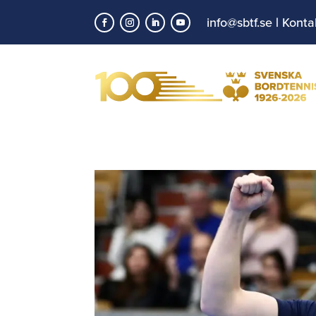
info@sbtf.se
|
Konta