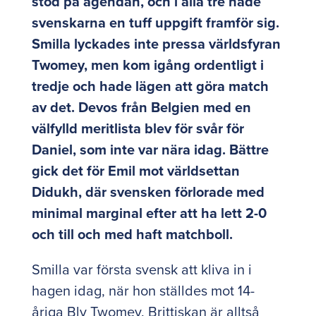
stod på agendan, och i alla tre hade
svenskarna en tuff uppgift framför sig.
Smilla lyckades inte pressa världsfyran
Twomey, men kom igång ordentligt i
tredje och hade lägen att göra match
av det. Devos från Belgien med en
välfylld meritlista blev för svår för
Daniel, som inte var nära idag. Bättre
gick det för Emil mot världsettan
Didukh, där svensken förlorade med
minimal marginal efter att ha lett 2-0
och till och med haft matchboll.
Smilla var första svensk att kliva in i
hagen idag, när hon ställdes mot 14-
åriga Bly Twomey. Brittiskan är alltså