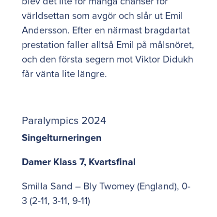
blev det lite för många chanser för
världsettan som avgör och slår ut Emil
Andersson. Efter en närmast bragdartat
prestation faller alltså Emil på målsnöret,
och den första segern mot Viktor Didukh
får vänta lite längre.
Paralympics 2024
Singelturneringen
Damer Klass 7, Kvartsfinal
Smilla Sand – Bly Twomey (England), 0-
3 (2-11, 3-11, 9-11)