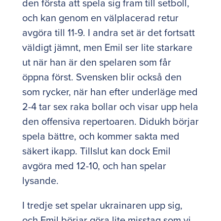
den första att spela sig fram till setboll,
och kan genom en välplacerad retur
avgöra till 11-9. I andra set är det fortsatt
väldigt jämnt, men Emil ser lite starkare
ut när han är den spelaren som får
öppna först. Svensken blir också den
som rycker, när han efter underläge med
2-4 tar sex raka bollar och visar upp hela
den offensiva repertoaren. Didukh börjar
spela bättre, och kommer sakta med
säkert ikapp. Tillslut kan dock Emil
avgöra med 12-10, och han spelar
lysande.
I tredje set spelar ukrainaren upp sig,
och Emil börjar göra lite misstag som vi