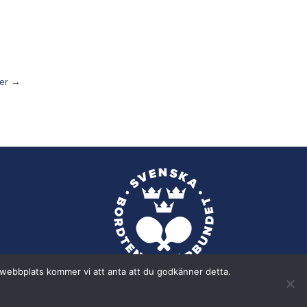
er
→
a webbplats kommer vi att anta att du godkänner detta.