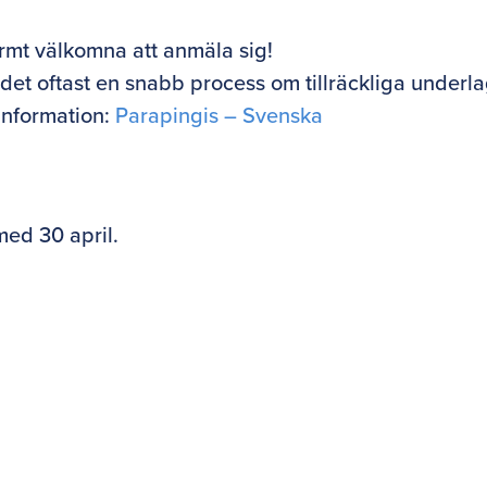
armt välkomna att anmäla sig!
 det oftast en snabb process om tillräckliga underl
sinformation:
Parapingis – Svenska
med 30 april.