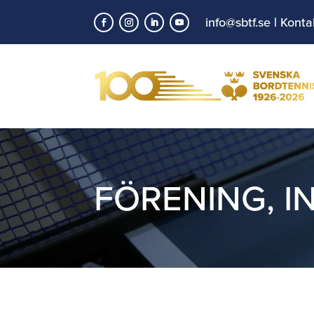
info@sbtf.se
|
Konta
FÖRENING
,
I