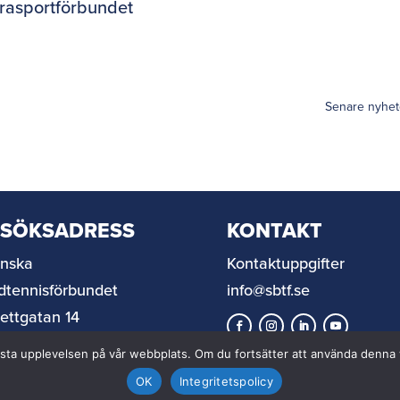
rasportförbundet
Senare nyhet
ESÖKSADRESS
KONTAKT
nska
Kontaktuppgifter
dtennisförbundet
info@sbtf.se
rettgatan 14
 67 Helsingborg
n bästa upplevelsen på vår webbplats. Om du fortsätter att använda denn
OK
Integritetspolicy
© 2026 Svenska Bordtennisförbundet |
In partnership with
Distance