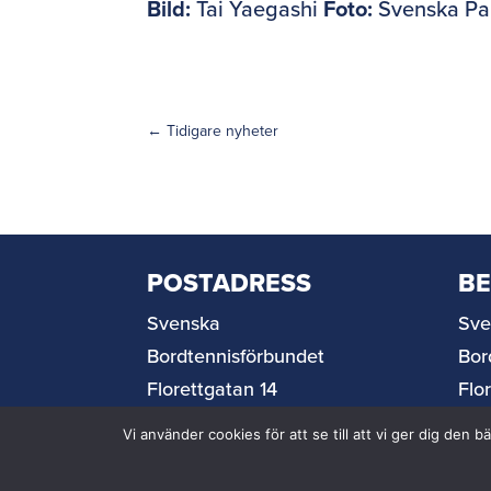
Bild:
Tai Yaegashi
Foto:
Svenska Pa
←
Tidigare nyheter
POSTADRESS
B
Svenska
Sve
Bordtennisförbundet
Bor
Florettgatan 14
Flo
254 67 Helsingborg
254
Vi använder cookies för att se till att vi ger dig de