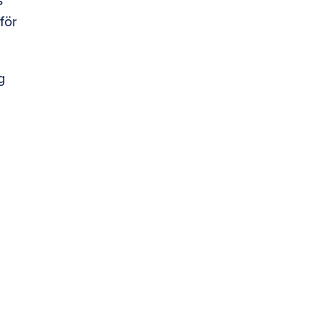
för
g
,