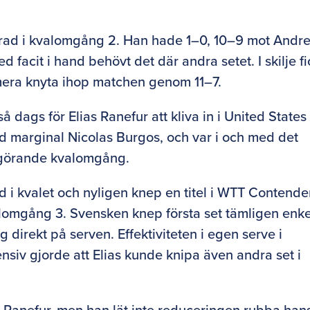
egrad i kvalomgång 2. Han hade 1–0, 10–9 mot Andr
 facit i hand behövt det där andra setet. I skilje fi
rmera knyta ihop matchen genom 11–7.
 dags för Elias Ranefur att kliva in i United States
marginal Nicolas Burgos, och var i och med det
vgörande kvalomgång.
 i kvalet och nyligen knep en titel i WTT Contende
alomgång 3. Svensken knep första set tämligen enke
 direkt på serven. Effektiviteten i egen serve i
siv gjorde att Elias kunde knipa även andra set i
rån Ranefur, men han lät inte reduceringen rubba han