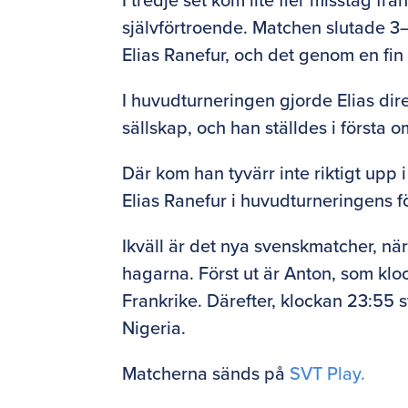
självförtroende. Matchen slutade 3–
Elias Ranefur, och det genom en fi
I huvudturneringen gjorde Elias dir
sällskap, och han ställdes i först
Där kom han tyvärr inte riktigt upp 
Elias Ranefur i huvudturneringens 
Ikväll är det nya svenskmatcher, nä
hagarna. Först ut är Anton, som klo
Frankrike. Därefter, klockan 23:55 
Nigeria.
Matcherna sänds på
SVT Play.