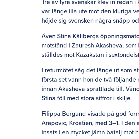
Tre av fyra svenskar klev in redan i
var länge illa ute mot den kluriga v
höjde sig svensken några snäpp o
Även Stina Källbergs öppningsmatch
motstånd i Zauresh Akasheva, som 
ställdes mot Kazakstan i sextondels
I returmötet såg det länge ut som att
första set vann hon de två följande
innan Akasheva sprattlade till. Vä
Stina föll med stora siffror i skilje.
Filippa Bergand visade på god for
Arapovic, Kroatien, med 3–1. I den
insats i en mycket jämn batalj mot