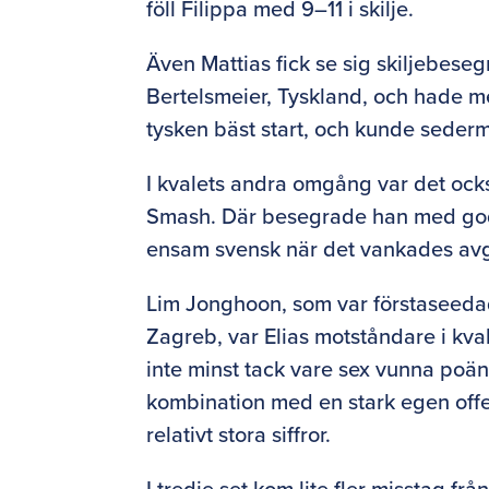
föll Filippa med 9–11 i skilje.
Även Mattias fick se sig skiljebes
Bertelsmeier, Tyskland, och hade med
tysken bäst start, och kunde sede
I kvalets andra omgång var det också
Smash. Där besegrade han med god 
ensam svensk när det vankades a
Lim Jonghoon, som var förstaseedad
Zagreb, var Elias motståndare i kv
inte minst tack vare sex vunna poäng
kombination med en stark egen offen
relativt stora siffror.
I tredje set kom lite fler misstag f