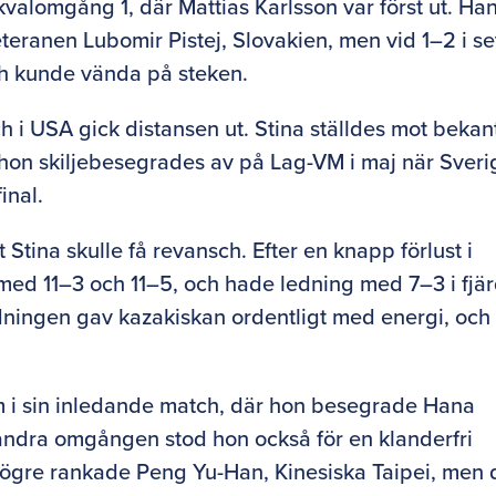
 kvalomgång 1, där Mattias Karlsson var först ut. Ha
eteranen Lubomir Pistej, Slovakien, men vid 1–2 i se
ch kunde vända på steken.
 i USA gick distansen ut. Stina ställdes mot bekan
hon skiljebesegrades av på Lag-VM i maj när Sveri
final.
 Stina skulle få revansch. Efter en knapp förlust i
 med 11–3 och 11–5, och hade ledning med 7–3 i fjä
ndningen gav kazakiskan ordentligt med energi, och
m i sin inledande match, där hon besegrade Hana
 andra omgången stod hon också för en klanderfri
 högre rankade Peng Yu-Han, Kinesiska Taipei, men 