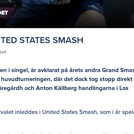
ITED STATES SMASH
tart
en i singel, är avklarat på årets andra Grand Sma
l huvudturneringen, där det dock tog stopp direkt 
 Möregårdh och Anton Källberg handlingarna i Los
 kvalet inleddes i United States Smash, som i år spel