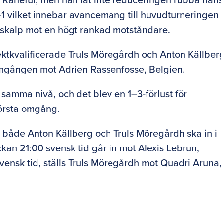
1 vilket innebar avancemang till huvudturneringen 
n skalp mot en högt rankad motståndare.
ektkvalificerade Truls Möregårdh och Anton Källber
a omgången mot Adrien Rassenfosse, Belgien.
i samma nivå, och det blev en 1–3-förlust för
första omgång.
r både Anton Källberg och Truls Möregårdh ska in i
ckan 21:00 svensk tid går in mot Alexis Lebrun,
svensk tid, ställs Truls Möregårdh mot Quadri Aruna