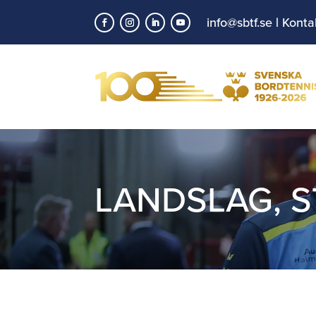
info@sbtf.se
|
Konta
LANDSLAG
,
S