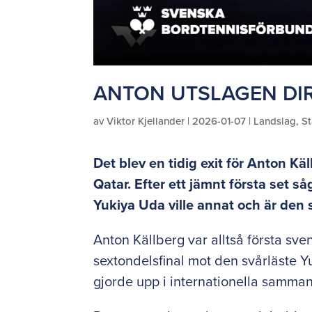
ANTON UTSLAGEN DI
av
Viktor Kjellander
|
2026-01-07
|
Landslag
,
St
Det blev en tidig exit för Anton Käl
Qatar. Efter ett jämnt första set s
Yukiya Uda ville annat och är den s
Anton Källberg var alltså första sven
sextondelsfinal mot den svårläste Y
gjorde upp i internationella samm