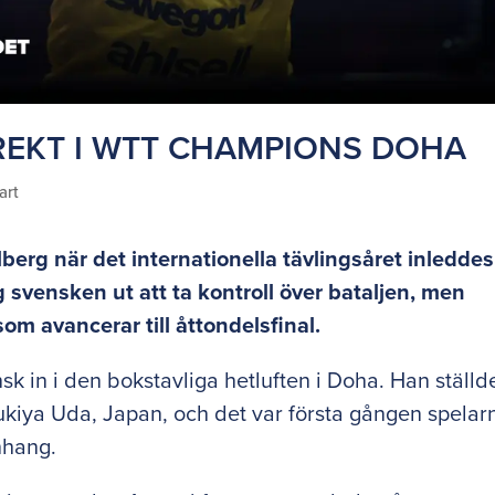
REKT I WTT CHAMPIONS DOHA
art
lberg när det internationella tävlingsåret inleddes
åg svensken ut att ta kontroll över bataljen, men
om avancerar till åttondelsfinal.
sk in i den bokstavliga hetluften i Doha. Han ställde
ukiya Uda, Japan, och det var första gången spelar
anhang.