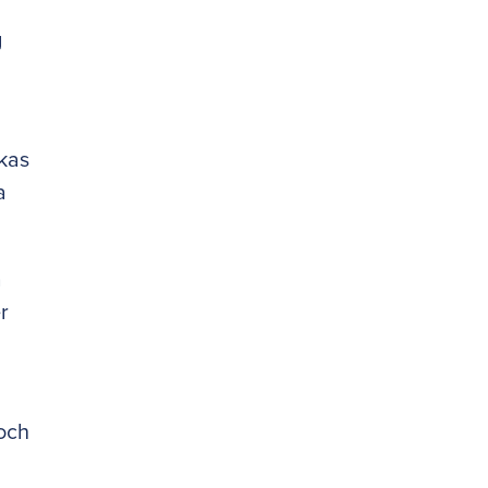
g
ckas
a
a
r
 och