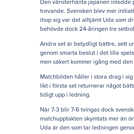
Den vänsterhänta japanen inledde p
trevande. Svensken blev mer initiat
ihop sig var det alltjämt Uda som d
behövde dock 24-åringen tre setbol
Andra set är betydligt bättre, sett 
genom smarta beslut i det lilla spele
men säkert kommer igång med den eg
Matchbilden håller i stora drag i si
likt i första set returnerar något b
tidigt upp i ledning.
När 7-3 blir 7-6 tvingas dock svenske
matchupptakten skymtats mer än önsk
Uda är den som tar ledningen geno