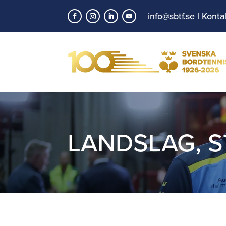
info@sbtf.se
|
Konta
LANDSLAG
,
S