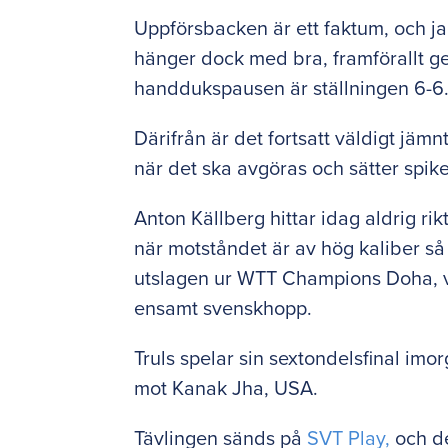
Uppförsbacken är ett faktum, och j
hänger dock med bra, framförallt g
handdukspausen är ställningen 6-6
Därifrån är det fortsatt väldigt jä
när det ska avgöras och sätter spik
Anton Källberg hittar idag aldrig rik
när motståndet är av hög kaliber så 
utslagen ur WTT Champions Doha, vi
ensamt svenskhopp.
Truls spelar sin sextondelsfinal imo
mot Kanak Jha, USA.
Tävlingen sänds på
SVT Play,
och d