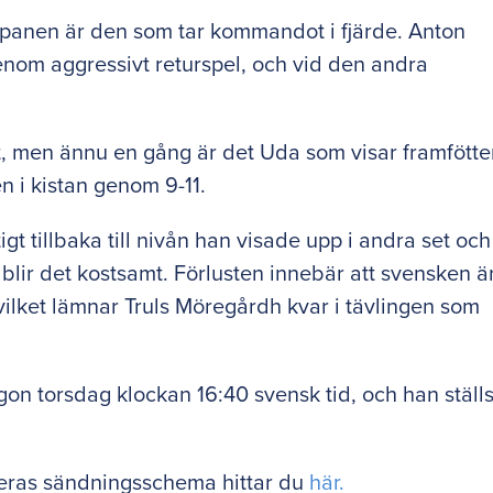
apanen är den som tar kommandot i fjärde. Anton
enom aggressivt returspel, och vid den andra
.
mnt, men ännu en gång är det Uda som visar framfött
en i kistan genom 9-11.
tigt tillbaka till nivån han visade upp i andra set och
blir det kostsamt. Förlusten innebär att svensken ä
lket lämnar Truls Möregårdh kvar i tävlingen som
rgon torsdag klockan 16:40 svensk tid, och han ställ
eras sändningsschema hittar du
här.