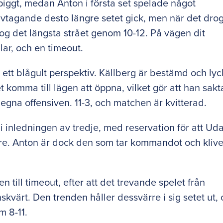
iggt, medan Anton i första set spelade något
ivtagande desto längre setet gick, men när det dro
rog det längsta strået genom 10-12. På vägen dit
lar, och en timeout.
ur ett blågult perspektiv. Källberg är bestämd och ly
t komma till lägen att öppna, vilket gör att han sakt
na offensiven. 11-3, och matchen är kvitterad.
g i inledningen av tredje, med reservation för att Ud
ättre. Anton är dock den som tar kommandot och klive
n till timeout, efter att det trevande spelet från
värt. Den trenden håller dessvärre i sig setet ut,
m 8-11.