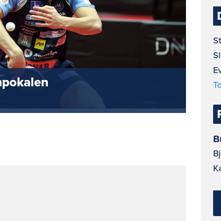
St
Sl
E
npokalen
T
B
B
K