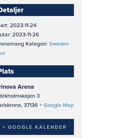
Detaljer
art:
2023-11-24
utar:
2023-11-26
venemang Kategori:
Sweden
our
Plats
rinova Arena
jörkholmskajen 3
arlskrona
,
37136
+ Google Map
+ GOOGLE KALENDER