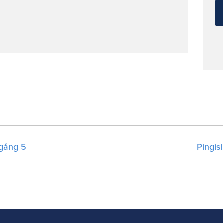
mgång 5
Pingis