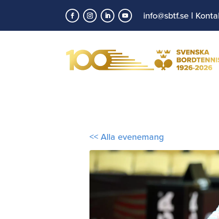
info@sbtf.se
|
Konta
<< Alla evenemang