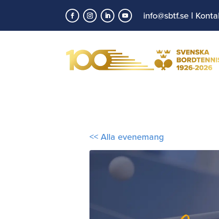
info@sbtf.se
|
Konta
<< Alla evenemang