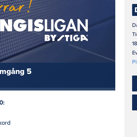
D
Ti
18
E
Pi
Omgång 5
0:
kord