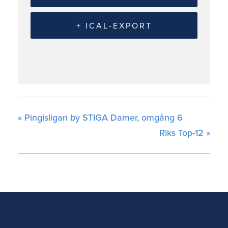
+ ICAL-EXPORT
«
Pingisligan by STIGA Damer, omgång 6
Riks Top-12
»