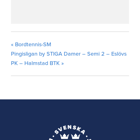
«
Bordtennis-SM
Pingisligan by STIGA Damer – Semi 2 – Eslövs
PK – Halmstad BTK
»