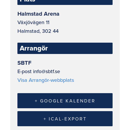
Halmstad Arena
Växjövägen 11
Halmstad
,
302 44
Arrangör
SBTF
E-post
info@sbtf.se
Visa Arrangör-webbplats
+ GOOGLE KALENDER
+ ICAL-EXPORT