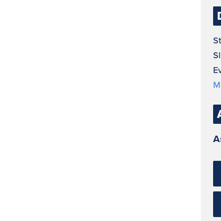
St
Sl
E
M
A