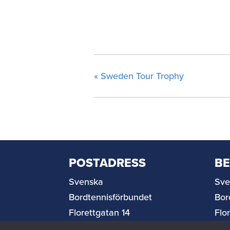
«
Sweden Tour Trophy
POSTADRESS
B
Svenska
Sve
Bordtennisförbundet
Bor
Florettgatan 14
Flo
254 67 Helsingborg
254