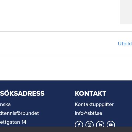
Utbil
ESÖKSADRESS
KONTAKT
nska
Kontaktuppgifter
dtennisförbundet
info@sbtf.se
rettgatan 14
 67 Helsingborg