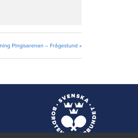
dning Pingisarenan – Frågestund
»