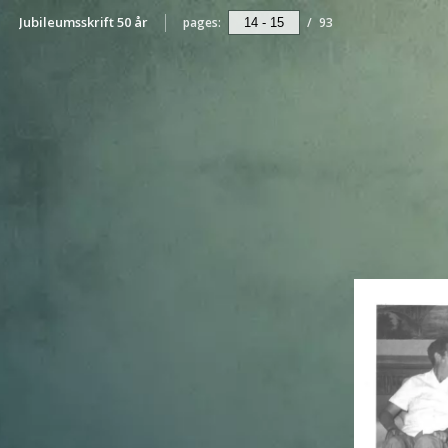
Jubileumsskrift 50 år
pages:
/
93