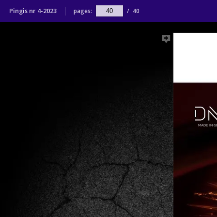
Pingis nr 4-2023
pages:
/
40