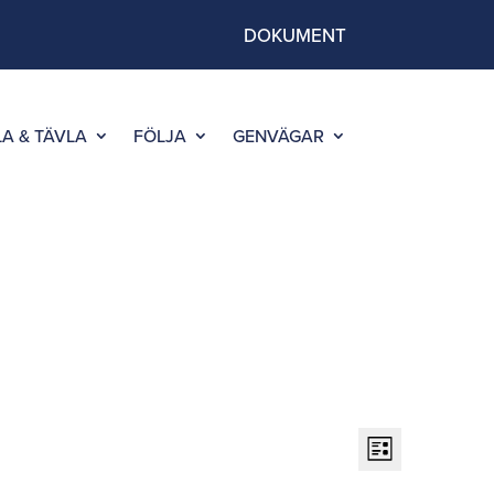
DOKUMENT
LA & TÄVLA
FÖLJA
GENVÄGAR
Vy-
Eveneman
vynavigeri
Lista
navigerin