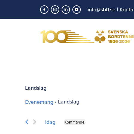
info@sbtf.se
|
Konta
Landslag
Landslag
Evenemang
Evenemang
Idag
Kommande
Välj